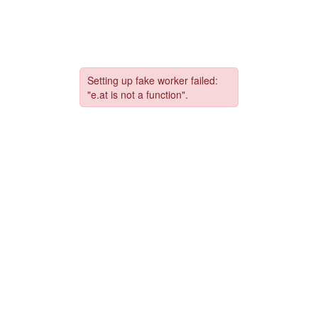
コ
ナ
ン
ビ
テ
ゲ
ン
ー
ツ
シ
へ
ョ
ス
ン
キ
に
ッ
移
プ
動