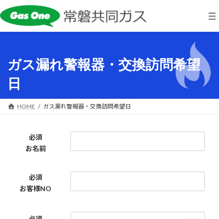
コ
ナ
ン
ビ
テ
ゲ
ン
ー
ツ
シ
へ
ョ
ガス漏れ警報器・交換訪問希望
ス
ン
キ
に
日
ッ
移
プ
動
HOME
ガス漏れ警報器・交換訪問希望日
必須
お名前
必須
お客様NO
必須