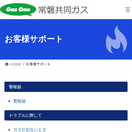
コ
ナ
ン
ビ
テ
ゲ
ン
ー
ツ
シ
へ
ョ
お客様サポート
ス
ン
キ
に
ッ
移
プ
動
HOME
お客様サポート
警報器
警報器
トラブルに際して
ガスが出ないとき