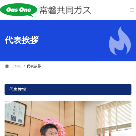
コ
ナ
ン
ビ
テ
ゲ
ン
ー
ツ
シ
へ
ョ
代表挨拶
ス
ン
キ
に
ッ
移
プ
動
HOME
代表挨拶
代表挨拶