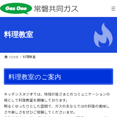
コ
ナ
ン
ビ
テ
ゲ
ン
ー
ツ
シ
へ
ョ
料理教室
ス
ン
キ
に
ッ
移
プ
動
HOME
料理教室
料理教室のご案内
キッチンスタジオでは、地域の皆さまとのコミュニケーションの
場として料理教室を開催しております。
明るくゆったりとした空間で、ガスの炎ならではの料理の美味し
さや楽しさをぜひご体験してくださいませ。