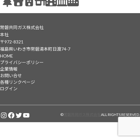
常磐共同ガス株式会社
本社
〒972-8321
福島県いわき市常磐湯本町日渡74-7
HOME
プライバシーポリシー
企業情報
お問い合せ
各種リンクページ
ログイン
Instagram
Facebook
Twitter
YouTube
©
常磐共同ガス株式会社
ALL RIGHTS RESERVED.