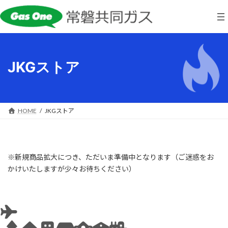
コ
ナ
ン
ビ
テ
ゲ
ン
ー
ツ
シ
へ
ョ
JKGストア
ス
ン
キ
に
ッ
移
プ
動
HOME
JKGストア
※新規商品拡大につき、ただいま準備中となります（ご迷惑をお
かけいたしますが少々お待ちください）