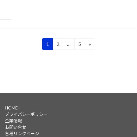
固
固
固
1
2
…
5
»
定
定
定
ペ
ペ
ペ
ー
ー
ー
ジ
ジ
ジ
HOME
プライバシーポリシー
企業情報
お問い合せ
各種リンクページ