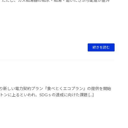
。ただし、ガス給湯器の給水・給湯・追いだきふろ配管が屋外
続きを読む
日より新しい電力契約プラン『食べとくエコプラン』の提供を開始
ンに上るといわれ、SDGｓの達成に向けた課題 […]