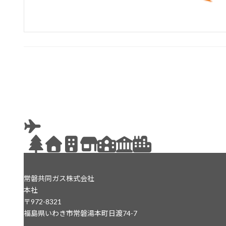
投
稿
の
ペ
ー
ジ
常磐共同ガス株式会社
送
本社
〒972-8321
り
福島県いわき市常磐湯本町日渡74-7