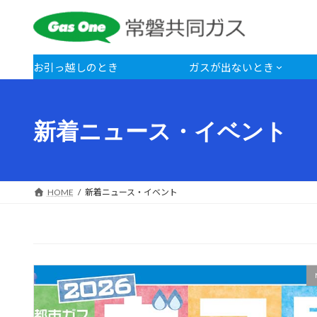
コ
ナ
ン
ビ
テ
ゲ
ン
ー
お引っ越しのとき
ガスが出ないとき
ツ
シ
へ
ョ
ス
ン
新着ニュース・イベント
キ
に
ッ
移
プ
動
HOME
新着ニュース・イベント