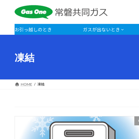
コ
ナ
ン
ビ
テ
ゲ
ン
ー
お引っ越しのとき
ガスが出ないとき
ツ
シ
へ
ョ
ス
ン
凍結
キ
に
ッ
移
プ
動
HOME
凍結