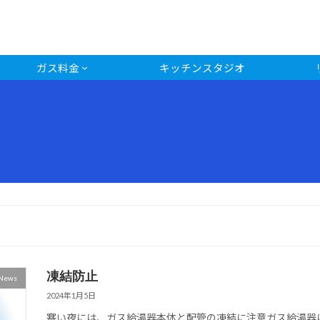
ガス料金
キッチンスタジオ
凍結防止
News
2024年1月5日
寒い夜には、ガス給湯器本体と配管の凍結に注意ガス給湯器