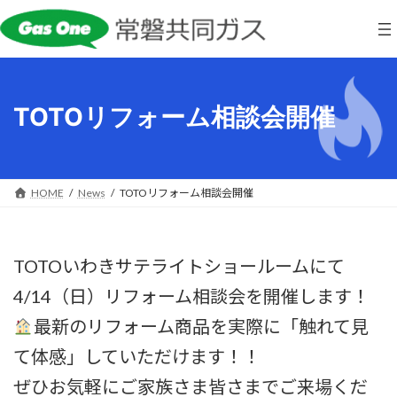
コ
ナ
ン
ビ
テ
ゲ
ン
ー
ツ
シ
へ
ョ
TOTOリフォーム相談会開催
ス
ン
キ
に
ッ
移
プ
動
HOME
News
TOTOリフォーム相談会開催
TOTOいわきサテライトショールームにて
4/14（日）リフォーム相談会を開催します！
最新のリフォーム商品を実際に「触れて見
て体感」していただけます！！
ぜひお気軽にご家族さま皆さまでご来場くだ