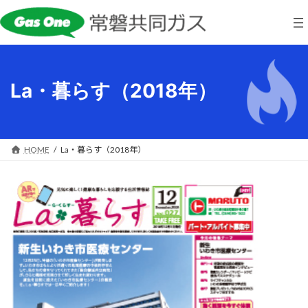
コ
ナ
ン
ビ
テ
ゲ
ン
ー
ツ
シ
へ
ョ
La・暮らす（2018年）
ス
ン
キ
に
ッ
移
プ
動
HOME
La・暮らす（2018年）