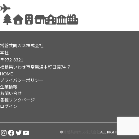
常磐共同ガス株式会社
本社
〒972-8321
福島県いわき市常磐湯本町日渡74-7
HOME
プライバシーポリシー
企業情報
お問い合せ
各種リンクページ
ログイン
Instagram
Facebook
Twitter
YouTube
©
常磐共同ガス株式会社
ALL RIGHTS RESERVED.